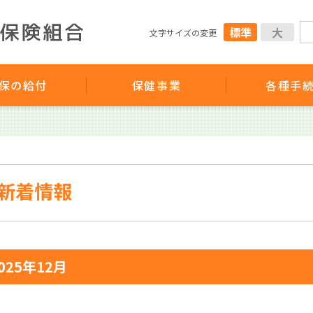
標準
大
文字サイズの変更
保の給付
保健事業
各種手
新着情報
025年12月